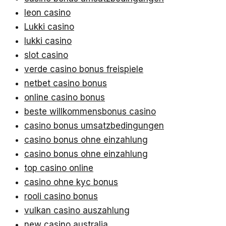
leon casino
Lukki casino
lukki casino
slot casino
verde casino bonus freispiele
netbet casino bonus
online casino bonus
beste willkommensbonus casino
casino bonus umsatzbedingungen
casino bonus ohne einzahlung
casino bonus ohne einzahlung
top casino online
casino ohne kyc bonus
rooli casino bonus
vulkan casino auszahlung
new casino australia