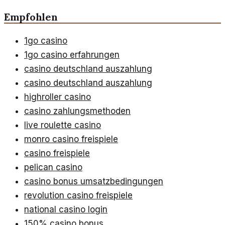
Empfohlen
1go casino
1go casino erfahrungen
casino deutschland auszahlung
casino deutschland auszahlung
highroller casino
casino zahlungsmethoden
live roulette casino
monro casino freispiele
casino freispiele
pelican casino
casino bonus umsatzbedingungen
revolution casino freispiele
national casino login
150% casino bonus