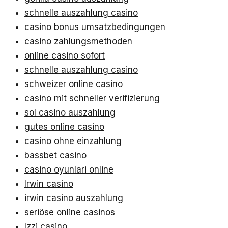
schnelle auszahlung casino
casino bonus umsatzbedingungen
casino zahlungsmethoden
online casino sofort
schnelle auszahlung casino
schweizer online casino
casino mit schneller verifizierung
sol casino auszahlung
gutes online casino
casino ohne einzahlung
bassbet casino
casino oyunlari online
Irwin casino
irwin casino auszahlung
seriöse online casinos
Izzi casino