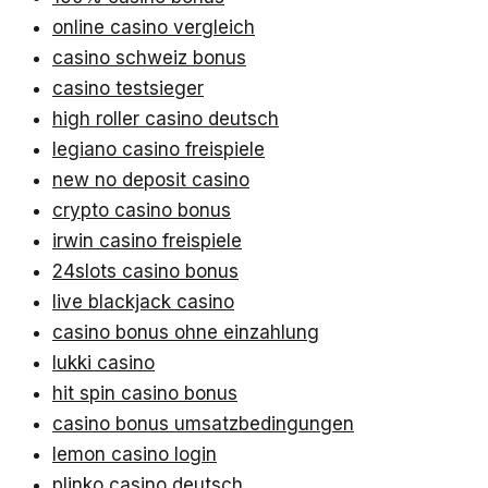
online casino vergleich
casino schweiz bonus
casino testsieger
high roller casino deutsch
legiano casino freispiele
new no deposit casino
crypto casino bonus
irwin casino freispiele
24slots casino bonus
live blackjack casino
casino bonus ohne einzahlung
lukki casino
hit spin casino bonus
casino bonus umsatzbedingungen
lemon casino login
plinko casino deutsch