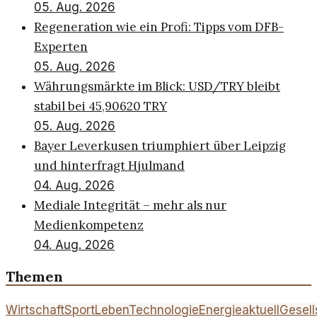
05. Aug. 2026
Regeneration wie ein Profi: Tipps vom DFB-
Experten
05. Aug. 2026
Währungsmärkte im Blick: USD/TRY bleibt
stabil bei 45,90620 TRY
05. Aug. 2026
Bayer Leverkusen triumphiert über Leipzig
und hinterfragt Hjulmand
04. Aug. 2026
Mediale Integrität – mehr als nur
Medienkompetenz
04. Aug. 2026
Themen
Wirtschaft
Sport
Leben
Technologie
Energieaktuell
Gesell