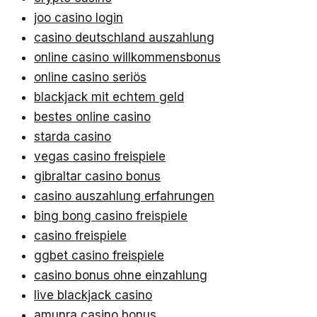
joo casino login
casino deutschland auszahlung
online casino willkommensbonus
online casino seriös
blackjack mit echtem geld
bestes online casino
starda casino
vegas casino freispiele
gibraltar casino bonus
casino auszahlung erfahrungen
bing bong casino freispiele
casino freispiele
ggbet casino freispiele
casino bonus ohne einzahlung
live blackjack casino
amunra casino bonus