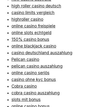
high roller casino deutsch
casino limits vergleich
highroller casino
online casino freispiele
online slots echtgeld
150% casino bonus
online blackjack casino
casino deutschland auszahlung
Pelican casino
pelican casino auszahlung
online casino seriös
casino ohne kyc bonus
Cobra casino
cobra casino auszahlung
slots mit bonus
online casino bonus