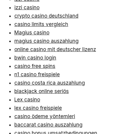
izzi casino
crypto casino deutschland
casino limits vergleich
Magius casino
magius casino auszahlung
online casino mit deutscher lizenz
bwin casino login
casino free spins
n1 casino freispiele
casino costa rica auszahlung
blackjack online seriös
Lex casino
lex casino freispiele
casino ödeme yöntemleri
baccarat casino auszahlung
casino bonus umsatzbedingungen