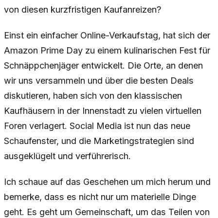
von diesen kurzfristigen Kaufanreizen?
Einst ein einfacher Online-Verkaufstag, hat sich der
Amazon Prime Day zu einem kulinarischen Fest für
Schnäppchenjäger entwickelt. Die Orte, an denen
wir uns versammeln und über die besten Deals
diskutieren, haben sich von den klassischen
Kaufhäusern in der Innenstadt zu vielen virtuellen
Foren verlagert. Social Media ist nun das neue
Schaufenster, und die Marketingstrategien sind
ausgeklügelt und verführerisch.
Ich schaue auf das Geschehen um mich herum und
bemerke, dass es nicht nur um materielle Dinge
geht. Es geht um Gemeinschaft, um das Teilen von