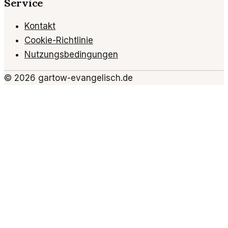
Service
Kontakt
Cookie-Richtlinie
Nutzungsbedingungen
©
2026
gartow-evangelisch.de