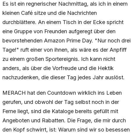
Es ist ein regnerischer Nachmittag, als ich in einem
kleinen Café sitze und die Nachrichten
durchblättere. An einem Tisch in der Ecke spricht
eine Gruppe von Freunden aufgeregt über den
bevorstehenden Amazon Prime Day. "Nur noch drei
Tage!" ruft einer von ihnen, als wäre es der Anpfiff
zu einem großen Sportereignis. Ich kann nicht
anders, als über die Vorfreude und die Hektik
nachzudenken, die dieser Tag jedes Jahr auslöst.
MERACH hat den Countdown wirklich ins Leben
gerufen, und obwohl der Tag selbst noch in der
Ferne liegt, sind die Kataloge bereits gefüllt mit
Angeboten und Rabatten. Die Frage, die mir durch
den Kopf schwirrt, ist: Warum sind wir so besessen