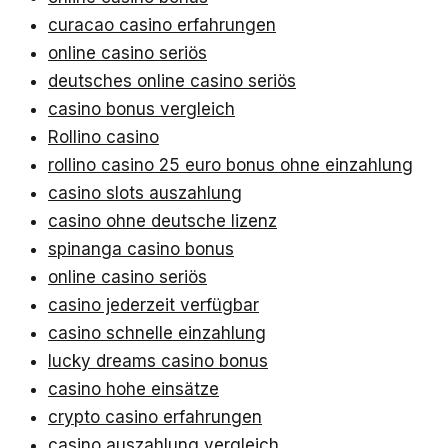
curacao casino erfahrungen
online casino seriös
deutsches online casino seriös
casino bonus vergleich
Rollino casino
rollino casino 25 euro bonus ohne einzahlung
casino slots auszahlung
casino ohne deutsche lizenz
spinanga casino bonus
online casino seriös
casino jederzeit verfügbar
casino schnelle einzahlung
lucky dreams casino bonus
casino hohe einsätze
crypto casino erfahrungen
casino auszahlung vergleich