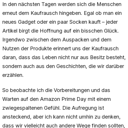
In den nächsten Tagen werden sich die Menschen
erneut dem Kaufrausch hingeben. Egal ob man ein
neues Gadget oder ein paar Socken kauft – jeder
Artikel birgt die Hoffnung auf ein bisschen Glück.
Irgendwo zwischen dem Auspacken und dem
Nutzen der Produkte erinnert uns der Kaufrausch
daran, dass das Leben nicht nur aus Besitz besteht,
sondern auch aus den Geschichten, die wir darüber
erzählen.
So beobachte ich die Vorbereitungen und das
Warten auf den Amazon Prime Day mit einem
zwiegespaltenen Gefühl. Die Aufregung ist
ansteckend, aber ich kann nicht umhin zu denken,
dass wir vielleicht auch andere Wege finden sollten,