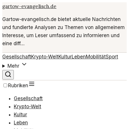
gartow-evangelisch.de
Gartow-evangelisch.de bietet aktuelle Nachrichten
und fundierte Analysen zu Themen von allgemeinem
Interesse, um Leser umfassend zu informieren und
eine diff…
Gesellschaft
Krypto-Welt
Kultur
Leben
Mobilität
Sport
Mehr
Rubriken
Gesellschaft
Krypto-Welt
Kultur
Leben