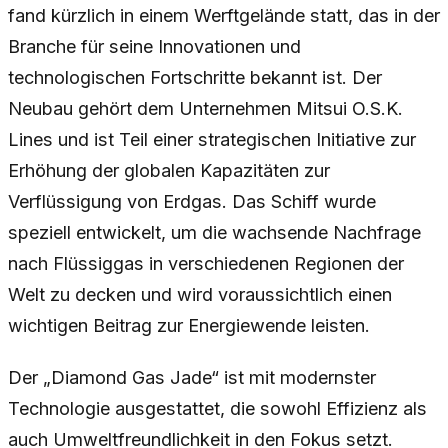
fand kürzlich in einem Werftgelände statt, das in der
Branche für seine Innovationen und
technologischen Fortschritte bekannt ist. Der
Neubau gehört dem Unternehmen Mitsui O.S.K.
Lines und ist Teil einer strategischen Initiative zur
Erhöhung der globalen Kapazitäten zur
Verflüssigung von Erdgas. Das Schiff wurde
speziell entwickelt, um die wachsende Nachfrage
nach Flüssiggas in verschiedenen Regionen der
Welt zu decken und wird voraussichtlich einen
wichtigen Beitrag zur Energiewende leisten.
Der „Diamond Gas Jade“ ist mit modernster
Technologie ausgestattet, die sowohl Effizienz als
auch Umweltfreundlichkeit in den Fokus setzt.