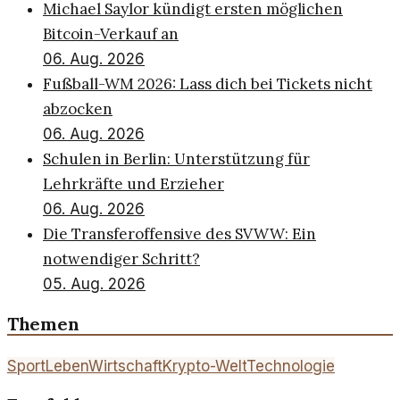
Michael Saylor kündigt ersten möglichen
Bitcoin-Verkauf an
06. Aug. 2026
Fußball-WM 2026: Lass dich bei Tickets nicht
abzocken
06. Aug. 2026
Schulen in Berlin: Unterstützung für
Lehrkräfte und Erzieher
06. Aug. 2026
Die Transferoffensive des SVWW: Ein
notwendiger Schritt?
05. Aug. 2026
Themen
Sport
Leben
Wirtschaft
Krypto-Welt
Technologie