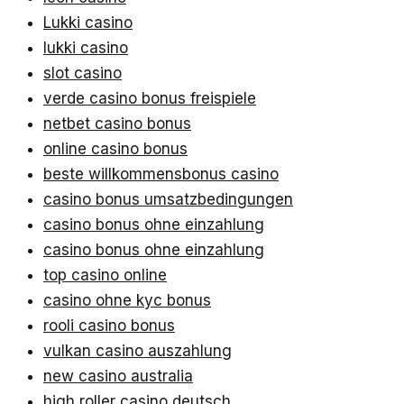
Lukki casino
lukki casino
slot casino
verde casino bonus freispiele
netbet casino bonus
online casino bonus
beste willkommensbonus casino
casino bonus umsatzbedingungen
casino bonus ohne einzahlung
casino bonus ohne einzahlung
top casino online
casino ohne kyc bonus
rooli casino bonus
vulkan casino auszahlung
new casino australia
high roller casino deutsch