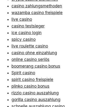
casino zahlungsmethoden
wazamba casino freispiele
live casino
casino testsieger
ice casino login
spicy casino
live roulette casino
casino ohne einzahlung
online casino seriös
boomerang casino bonus
Spirit casino
spirit casino freispiele
plinko casino bonus
rizzio casino auszahlung
gorilla casino auszahlung
schnelle auszahlung casino