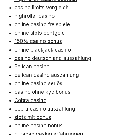
casino limits vergleich
highroller casino
online casino freispiele
online slots echtgeld
150% casino bonus
online blackjack casino
casino deutschland auszahlung
Pelican casino
pelican casino auszahlung
online casino seriös
casino ohne kyc bonus
Cobra casino
cobra casino auszahlung
slots mit bonus
online casino bonus
curacao casino erfahrungen