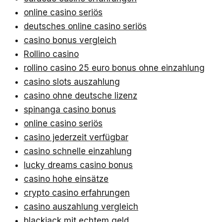
online casino seriös
deutsches online casino seriös
casino bonus vergleich
Rollino casino
rollino casino 25 euro bonus ohne einzahlung
casino slots auszahlung
casino ohne deutsche lizenz
spinanga casino bonus
online casino seriös
casino jederzeit verfügbar
casino schnelle einzahlung
lucky dreams casino bonus
casino hohe einsätze
crypto casino erfahrungen
casino auszahlung vergleich
blackjack mit echtem geld