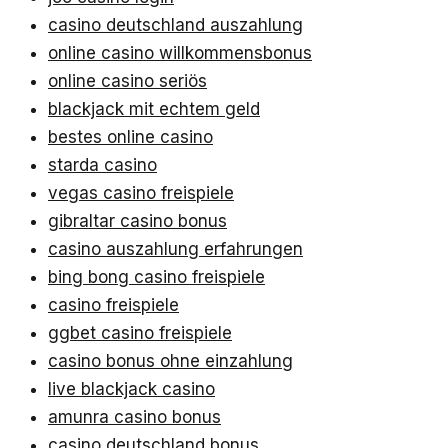
casino deutschland auszahlung
online casino willkommensbonus
online casino seriös
blackjack mit echtem geld
bestes online casino
starda casino
vegas casino freispiele
gibraltar casino bonus
casino auszahlung erfahrungen
bing bong casino freispiele
casino freispiele
ggbet casino freispiele
casino bonus ohne einzahlung
live blackjack casino
amunra casino bonus
casino deutschland bonus