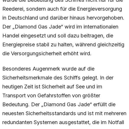
Reederei, sondern auch für die Energieversorgung
in Deutschland und darüber hinaus hervorgehoben.
Der „Diamond Gas Jade“ wird im internationalen
Handel eingesetzt und soll dazu beitragen, die
Energiepreise stabil zu halten, während gleichzeitig
die Versorgungsicherheit erhöht wird.
Besonderes Augenmerk wurde auf die
Sicherheitsmerkmale des Schiffs gelegt. In der
heutigen Zeit ist Sicherheit auf See und im
Transport von Gefahrstoffen von größter
Bedeutung. Der „Diamond Gas Jade“ erfüllt die
neuesten Sicherheitsstandards und ist mit mehreren
redundanten Systemen ausgestattet, die im Notfall