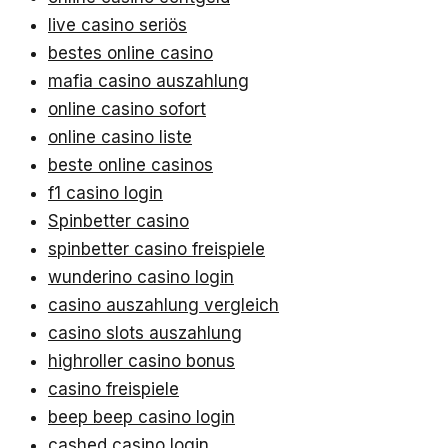
live casino seriös
bestes online casino
mafia casino auszahlung
online casino sofort
online casino liste
beste online casinos
f1 casino login
Spinbetter casino
spinbetter casino freispiele
wunderino casino login
casino auszahlung vergleich
casino slots auszahlung
highroller casino bonus
casino freispiele
beep beep casino login
cashed casino login