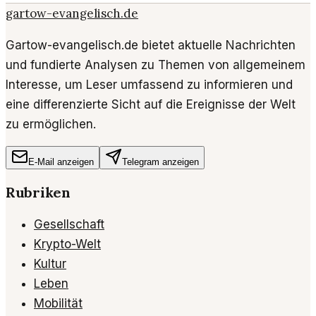
gartow-evangelisch.de
Gartow-evangelisch.de bietet aktuelle Nachrichten
und fundierte Analysen zu Themen von allgemeinem
Interesse, um Leser umfassend zu informieren und
eine differenzierte Sicht auf die Ereignisse der Welt
zu ermöglichen.
E-Mail anzeigen
Telegram anzeigen
Rubriken
Gesellschaft
Krypto-Welt
Kultur
Leben
Mobilität