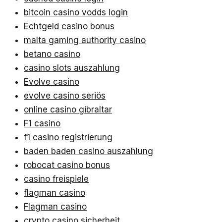
bitcoin casino vodds login
Echtgeld casino bonus
malta gaming authority casino
betano casino
casino slots auszahlung
Evolve casino
evolve casino seriös
online casino gibraltar
F1 casino
f1 casino registrierung
baden baden casino auszahlung
robocat casino bonus
casino freispiele
flagman casino
Flagman casino
crypto casino sicherheit