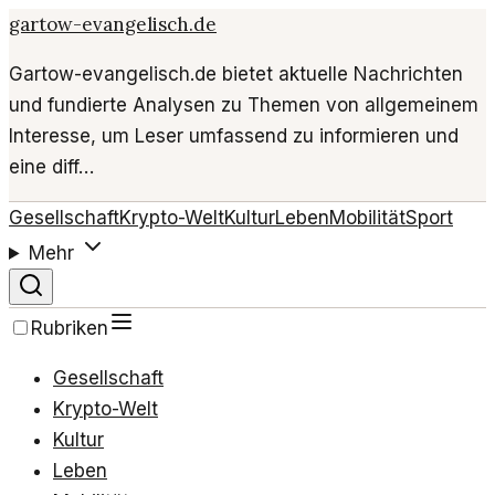
gartow-evangelisch.de
Gartow-evangelisch.de bietet aktuelle Nachrichten
und fundierte Analysen zu Themen von allgemeinem
Interesse, um Leser umfassend zu informieren und
eine diff…
Gesellschaft
Krypto-Welt
Kultur
Leben
Mobilität
Sport
Mehr
Rubriken
Gesellschaft
Krypto-Welt
Kultur
Leben