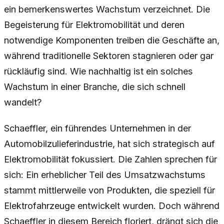
ein bemerkenswertes Wachstum verzeichnet. Die
Begeisterung für Elektromobilität und deren
notwendige Komponenten treiben die Geschäfte an,
während traditionelle Sektoren stagnieren oder gar
rückläufig sind. Wie nachhaltig ist ein solches
Wachstum in einer Branche, die sich schnell
wandelt?
Schaeffler, ein führendes Unternehmen in der
Automobilzulieferindustrie, hat sich strategisch auf
Elektromobilität fokussiert. Die Zahlen sprechen für
sich: Ein erheblicher Teil des Umsatzwachstums
stammt mittlerweile von Produkten, die speziell für
Elektrofahrzeuge entwickelt wurden. Doch während
Schaeffler in diesem Bereich floriert, drängt sich die