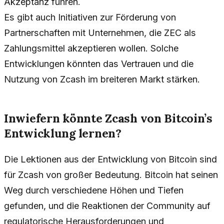
Akzeptanz führen.
Es gibt auch Initiativen zur Förderung von
Partnerschaften mit Unternehmen, die ZEC als
Zahlungsmittel akzeptieren wollen. Solche
Entwicklungen könnten das Vertrauen und die
Nutzung von Zcash im breiteren Markt stärken.
Inwiefern könnte Zcash von Bitcoin’s
Entwicklung lernen?
Die Lektionen aus der Entwicklung von Bitcoin sind
für Zcash von großer Bedeutung. Bitcoin hat seinen
Weg durch verschiedene Höhen und Tiefen
gefunden, und die Reaktionen der Community auf
regulatorische Herausforderungen und