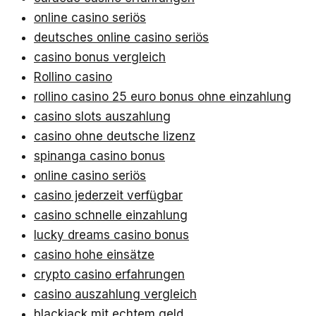
online casino seriös
deutsches online casino seriös
casino bonus vergleich
Rollino casino
rollino casino 25 euro bonus ohne einzahlung
casino slots auszahlung
casino ohne deutsche lizenz
spinanga casino bonus
online casino seriös
casino jederzeit verfügbar
casino schnelle einzahlung
lucky dreams casino bonus
casino hohe einsätze
crypto casino erfahrungen
casino auszahlung vergleich
blackjack mit echtem geld