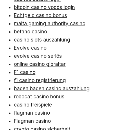
bitcoin casino vodds login
Echtgeld casino bonus
malta gaming authority casino
betano casino
casino slots auszahlung
Evolve casino
evolve casino seriös
online casino gibraltar
F1 casino
f1 casino registrierung
baden baden casino auszahlung
robocat casino bonus
casino freispiele
flagman casino
Flagman casino
crypto casino sicherheit