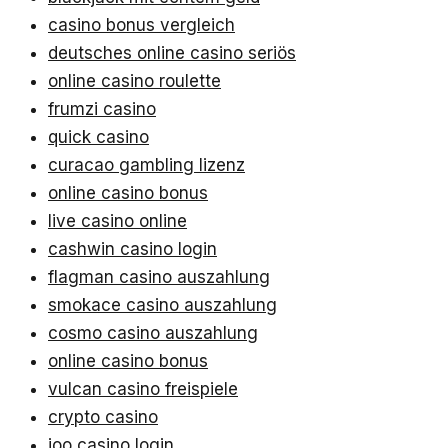
casino bonus vergleich
deutsches online casino seriös
online casino roulette
frumzi casino
quick casino
curacao gambling lizenz
online casino bonus
live casino online
cashwin casino login
flagman casino auszahlung
smokace casino auszahlung
cosmo casino auszahlung
online casino bonus
vulcan casino freispiele
crypto casino
joo casino login