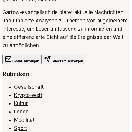
Gartow-evangelisch.de bietet aktuelle Nachrichten
und fundierte Analysen zu Themen von allgemeinem
Interesse, um Leser umfassend zu informieren und
eine differenzierte Sicht auf die Ereignisse der Welt
zu ermöglichen.
E-Mail anzeigen
Telegram anzeigen
Rubriken
Gesellschaft
Krypto-Welt
Kultur
Leben
Mobilität
Sport