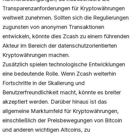
Transparenzanforderungen für Kryptowährungen
weltweit zunehmen. Sollten sich die Regulierungen
zugunsten von anonymen Transaktionen
entwickeln, könnte dies Zcash zu einem führenden
Akteur im Bereich der datenschutzorientierten
Kryptowährungen machen.
Zusätzlich spielen technologische Entwicklungen
eine bedeutende Rolle. Wenn Zcash weiterhin
Fortschritte in der Skalierung und
Benutzerfreundlichkeit macht, könnte es breiter
akzeptiert werden. Darüber hinaus ist das
allgemeine Marktumfeld für Kryptowährungen,
einschließlich der Preisbewegungen von Bitcoin
und anderen wichtigen Altcoins, zu