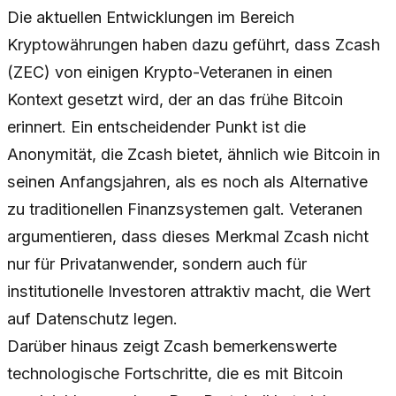
Die aktuellen Entwicklungen im Bereich
Kryptowährungen haben dazu geführt, dass Zcash
(ZEC) von einigen Krypto-Veteranen in einen
Kontext gesetzt wird, der an das frühe Bitcoin
erinnert. Ein entscheidender Punkt ist die
Anonymität, die Zcash bietet, ähnlich wie Bitcoin in
seinen Anfangsjahren, als es noch als Alternative
zu traditionellen Finanzsystemen galt. Veteranen
argumentieren, dass dieses Merkmal Zcash nicht
nur für Privatanwender, sondern auch für
institutionelle Investoren attraktiv macht, die Wert
auf Datenschutz legen.
Darüber hinaus zeigt Zcash bemerkenswerte
technologische Fortschritte, die es mit Bitcoin