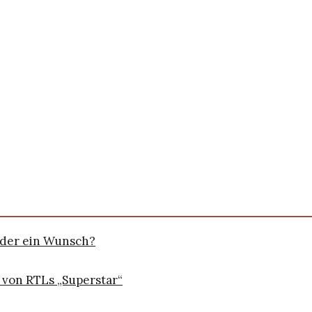
der ein Wunsch?
 von RTLs „Superstar“