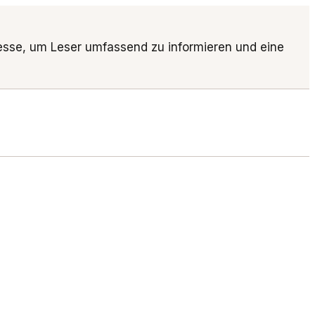
esse, um Leser umfassend zu informieren und eine