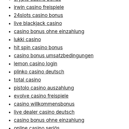
irwin casino freispiele
24slots casino bonus
live blackjack casino
casino bonus ohne einzahlung
lukki casino
hit spin casino bonus
casino bonus umsatzbedingungen
lemon casino login
plinko casino deutsch
total casino
pistolo casino auszahlung
evolve casino freispiele
casino willkommensbonus
live dealer casino deutsch
casino bonus ohne einzahlung
online casino seriös