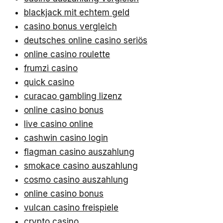
blackjack mit echtem geld
casino bonus vergleich
deutsches online casino seriös
online casino roulette
frumzi casino
quick casino
curacao gambling lizenz
online casino bonus
live casino online
cashwin casino login
flagman casino auszahlung
smokace casino auszahlung
cosmo casino auszahlung
online casino bonus
vulcan casino freispiele
crypto casino