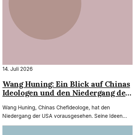
14. Juli 2026
Wang Huning: Ein Blick auf Chinas
Ideologen und den Niedergang der
USA
Wang Huning, Chinas Chefideologe, hat den
Niedergang der USA vorausgesehen. Seine Ideen
prägen die gegenwärtige politische Landschaft und
bieten Einblicke in die Zukunft.