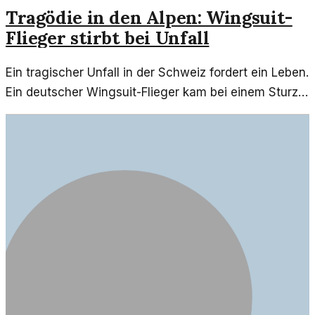
Tragödie in den Alpen: Wingsuit-
Flieger stirbt bei Unfall
Ein tragischer Unfall in der Schweiz fordert ein Leben.
Ein deutscher Wingsuit-Flieger kam bei einem Sturz
ums Leben, während die Bundesanwaltschaft die
Hintergründe untersucht.