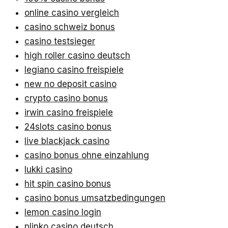
online casino vergleich
casino schweiz bonus
casino testsieger
high roller casino deutsch
legiano casino freispiele
new no deposit casino
crypto casino bonus
irwin casino freispiele
24slots casino bonus
live blackjack casino
casino bonus ohne einzahlung
lukki casino
hit spin casino bonus
casino bonus umsatzbedingungen
lemon casino login
plinko casino deutsch