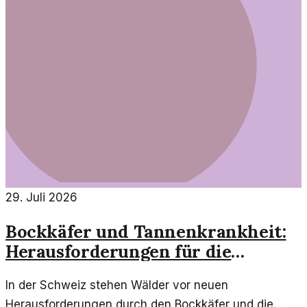
29. Juli 2026
Bockkäfer und Tannenkrankheit:
Herausforderungen für die
Schweiz
In der Schweiz stehen Wälder vor neuen
Herausforderungen durch den Bockkäfer und die