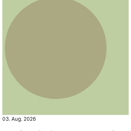
03. Aug. 2026