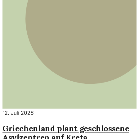
12. Juli 2026
Griechenland plant geschlossene
Asylzentren auf Kreta