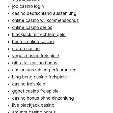
joo casino login
casino deutschland auszahlung
online casino willkommensbonus
online casino seriös
blackjack mit echtem geld
bestes online casino
starda casino
vegas casino freispiele
gibraltar casino bonus
casino auszahlung erfahrungen
bing bong casino freispiele
casino freispiele
ggbet casino freispiele
casino bonus ohne einzahlung
live blackjack casino
amunra casino bonus