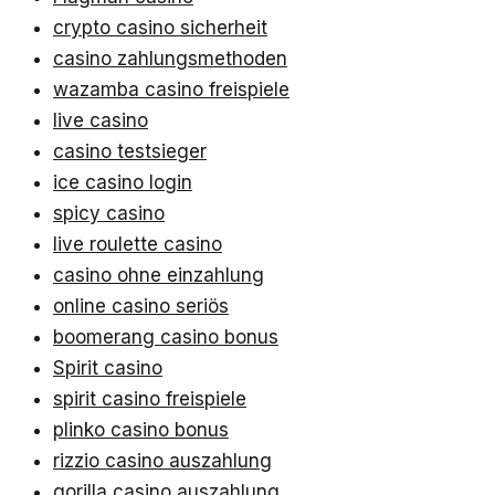
crypto casino sicherheit
casino zahlungsmethoden
wazamba casino freispiele
live casino
casino testsieger
ice casino login
spicy casino
live roulette casino
casino ohne einzahlung
online casino seriös
boomerang casino bonus
Spirit casino
spirit casino freispiele
plinko casino bonus
rizzio casino auszahlung
gorilla casino auszahlung