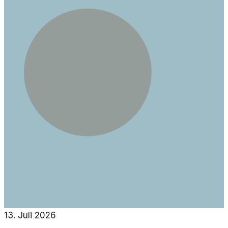
13. Juli 2026