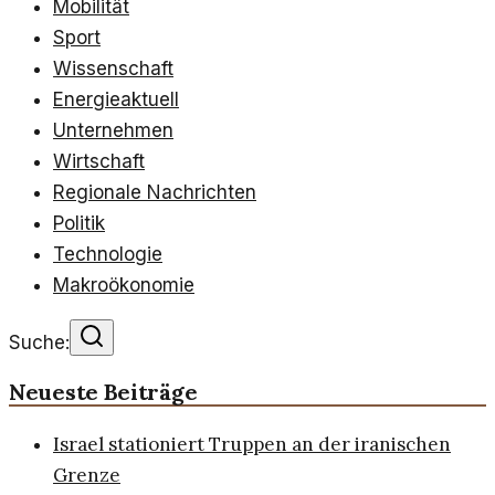
Mobilität
Sport
Wissenschaft
Energieaktuell
Unternehmen
Wirtschaft
Regionale Nachrichten
Politik
Technologie
Makroökonomie
Suche:
Neueste Beiträge
Israel stationiert Truppen an der iranischen
Grenze